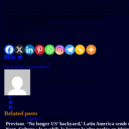
Dans cette nouvelle guerre au cœur de l’Europe, où les corps ne se sont pas
et du Caucase), la nouvelle devise de l’Occident capitaliste décadent, va-t-en-
réticence et avec impudence, en particulier avec les victimes de guerre, 
La civilisation bourgeoise capitaliste mérite d’être détruite…
par Khider MESLOUB
see this article in other languages
[gtranslate]
Share the Joy:
About SinAfricaNews
All posts by SinAfricaNews
A sino-African Narrative of the World
Related posts
You must be
logged in
to post a comment.
Previous
‘No longer US’ backyard,’ Latin America sends