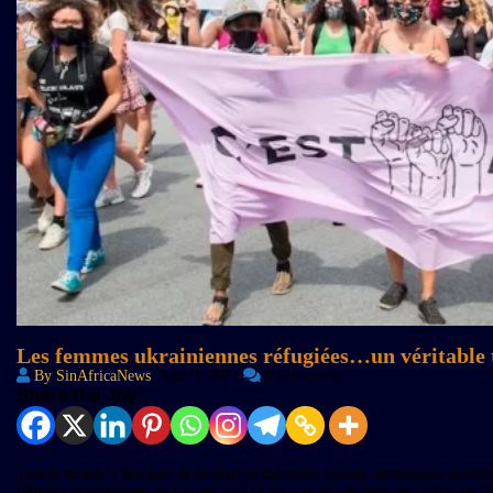
Les femmes ukrainiennes réfugiées…un véritable t
By SinAfricaNews
June 9, 2022
0 Comments
Share the Joy:
Tout le monde s’étonnait du soudain et inattendu sursaut humanitaire manifes
réfugier massivement en Europe de l’Ouest « pour échapper aux affres de la