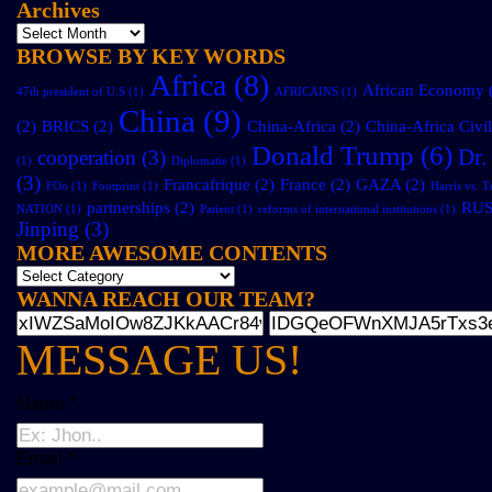
Archives
BROWSE BY KEY WORDS
Africa
(8)
African Economy
47th president of U.S
(1)
AFRICAINS
(1)
China
(9)
(2)
BRICS
(2)
China-Africa
(2)
China-Africa Civi
Donald Trump
(6)
Dr
cooperation
(3)
(1)
Diplomatie
(1)
(3)
Francafrique
(2)
France
(2)
GAZA
(2)
FOo
(1)
Footprint
(1)
Harris vs. 
partnerships
(2)
RUS
NATION
(1)
Patient
(1)
reforms of international institutions
(1)
Jinping
(3)
MORE AWESOME CONTENTS
WANNA REACH OUR TEAM?
MESSAGE US!
Name
*
Email
*