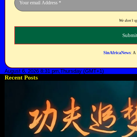
We don’t 
SinAfricaNews
: A
August 6, 2026 8:31 pm,Thursday (GMT+1)
Recent Posts