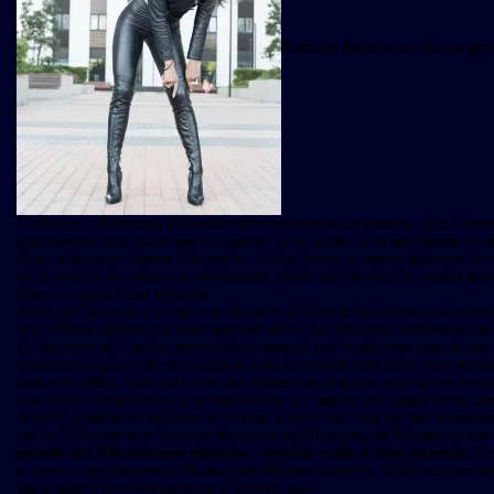
Kateryna Baratova a créé son agen
d’adhésion. «Beaucoup d’hommes me contactent en ce moment, plus d’une cen
gratuitement, sans passer par une agence. Ils se disent, c’est maintenant ou ja
Ainsi, à la guerre comme à la guerre : il faut foncer, et surtout défoncer les
est la mission des valeureux combattants, placés sur l’arrière du combat pour
débat, eu égard à leur précariat.
Ironie de l’histoire, c’est qu’avec la guerre d’Ukraine les hommes ukrainiens 
avec affront culbuter par leurs supposés alliés, les libidineux combattants de 
La directrice de l’agence matrimoniale assurait que les hommes sont de tous 
choisissent la plus belle du catalogue à qui ils veulent bien offrir leurs s
dans son cabinet. Une autre fois, une pianiste car il aimait jouer de cet ins
« Je répète aux hommes qui se rapprochent de l’agence que quand on est dans
observé la démarche déplacée de certains d’entre eux, mus par des intentions
ont fui l’Ukraine et se trouvent désormais en Allemagne, en Pologne ou enco
sexuelle des Ukrainiennes réfugiées
,
véritable trafic d’êtres humains
, l’
n’importe quel homme de 80 ans (probablement fortunés, NDA) amateur de jeu
pas le désir d’être hébergées par n’importe qui».