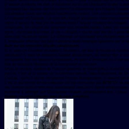
D’aucuns attribuent cet élan de solidarité envers les Ukrainiens fuyant la guer
traitement plus humain que celui réservé ordinairement aux réfugiés basanés
Occidentaux aurait une tonalité foncièrement raciale. Une coloration ethniqu
Le contraste est frappant. La crise des réfugiés ukrainiens vient nous rappel
règles d’accueil ne sont pas les mêmes selon l’origine ethnique des réfugiés,
occidentale, les réfugiés qui comptent sont les exilés blancs. Aussi, par rappo
aryen…du moins pour ceux de ces « réfugiés » qui ne sont pas des « gens du
blancs par solidarité raciale. La différence de traitement des réfugiés nous 
L’hospitalité sélective des pays européens nous renseigne également sur le r
Ruée sur les sensuelles blondes ukrainiennes
Et si, dans cet Occident décadent et libidineux, cet élan de solidarité occide
masculine? À nous les sensuelles blondes ukrainiennes, tel semble être le mot
spécialisées dans les femmes ukrainiennes, en quête d’aventures ou d’une soi
élan de solidarité libidinale de la bourgeoisie occidentale.
Selon les médias, nombre de Français généreux se disent prêts à accueillir «
préciser l’âge ou la couleur de la chevelure désirés. Sans étonnement, les 18
d’enfant, «prêts à sauver ces pauvres femmes ukrainiennes», n’hésitent pas 
C’est ce qui ressort du documentaire diffusé récemment par
BFM TV
en sou
aux femmes ukrainiennes sont actuellement assaillies d’appels téléphoniqu
proposent d’héberger une Ukrainienne réfugiée, prétendument avec l’espoir d
Bombes sexuelles larguées dans les pays européens