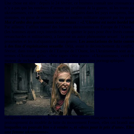
Une chose est sûre : depuis le 24 février, ce business connaît une croissance ex
n’y a pas que les vendeurs d’armes qui profitent de la guerre, ni les trusts ga
ukrainiennes, ces « bombes sexuelles » larguées dans les pays européens, livr
sionistes, en guise de remerciement au soutien militaire apporté par les gou
Mot d’ordre des gouvernants occidentaux : «L’Ukraine est notre bordel bel
Par ailleurs, l’afflux massif des femmes ukrainiennes en Europe de l’Ouest, qu
(les hommes ayant reçu interdiction de quitter le pays pour être livrés comm
revanchardes et militaristes), a favorisé un autre phénomène sexuel : la prost
proxénètes et les trafiquants en tous genres.
Les associations de lutte cont
à des fins d’exploitation sexuelle
. Déjà, avant le déclenchement du
conflit
,
février, dans tous les pays de l’Europe de l’Ouest, les Ukrainiennes sont au c
termes «Ukrainian girls», «War rape» «War porn». «Ukrainiennes», «viol de gu
moteur de recherche Google ou sur d’importants sites pornographiques.
Enfin, le samedi 26 mar
réfugiées ukrainiennes », trois activistes féministes françaises se sont rendu
prolongement du modèle de lutte du mouvement Femen, elles ont brandi une 
lesquelles on pouvait lire «
à vendre
», et «
deux pour le prix d’une
». Ell
une femme ukrainienne
».