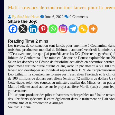
Mali : travaux de construction lancés pour la prem
By SinAfricaNews
June 6, 2022
0 Comments
Share the Joy:
Les travaux de construction sont lancés pour une mine à Goulamina, dans 
troisième producteur mondial de lithium, a annoncé vendredi le ministre
“C’est avec une joie que j’ai procédé avec les DG (Directeurs généraux)
lithium de Goulamina, 1ère mine en Afrique de l’ouest exploitable sur 20
Selon les données de l’étude de faisabilité actualisée en décembre dern
spodumène sur une durée durant 21 ans, avec un pic attendu à 880 000 tonn
teneur non développés au monde et représentera 15 % de l’approvisionne
Leo Lithium, la coentreprise formée par l’australien Firefinch et le chin
de 100 millions de dollars australiens (environ 72 millions de dollars US)
Cette étape, selon des sources au ministère malien des Mines, est un pas en
Mali où elle est aussi active sur le projet aurifère Morila (sud) et pour l
gouvernement.
Utilisé pour produire des piles et batteries rechargeables ou à haute tensio
des lubrifiants spéciaux. Il entre également dans le traitement de l’air vi
chimie fine et la production d’alliages.
Source: Xinhua