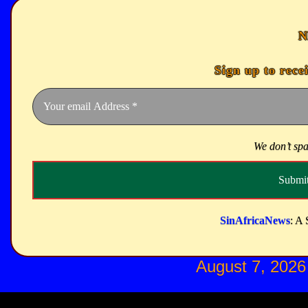
N
Sign up to rece
We don’t sp
SinAfricaNews
: A 
August 7, 2026