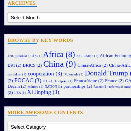
ARCHIVES
BROWSE BY KEY WORDS
Africa
(8)
African Econom
47th president of U.S
(1)
AFRICAINS
(1)
China
(9)
BRI
(2)
BRICS
(2)
China-Africa
(2)
China-Afric
Donald Trump
cooperation
(3)
martial art
(1)
Diplomatie
(1)
FOCAC
(3)
(2)
Francafrique
(2)
France
(2)
G
FOo
(1)
Footprint
(1)
Dream
(2)
partnerships
(2)
military
(1)
NATION
(1)
Patient
(1)
reforms of intern
XI Jinping
(3)
(2)
UEA
(1)
MORE AWESOME CONTENTS